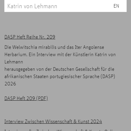
Katrin von Lehmann
EN
DASP Heft Reihe Nr. 209
Die Welwitschia mirabilis und das Iter Angolense
Herbarium. Ein Interview mit der Künstlerin Katrin von
Lehmann
herausgegeben von der Deutschen Gesellschaft für die
afrikanischen Staaten portugiesischer Sprache (DASP)
2026
DASP Heft 209 (PDF)
Interview Zwischen Wissenschaft & Kunst 2024